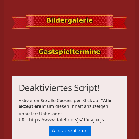
Deaktiviertes Script!
Aktivieren Sie alle Cookies per Klick auf "
Alle
akzeptieren
" um diesen Inhalt anzuzeigen.
Anbieter: Unbekannt
URL:
https://www.datefix.de/js/dfx_ajax.js
Alle akzeptieren