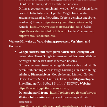
Hierdurch können jedoch Funktionen unseres
Onlineangebotes eingeschränkt werden. Wir empfehlen daher
zusätzlich die folgenden Opt-Out-Möglichkeiten, die
zusammenfassend auf jeweilige Gebiete gerichtet angeboten
werden: a) Europa:
https://www.youronlinechoices.eu
. b)
Kanada:
https://www.youradchoices.ca/choices
. c) USA:
https://www.aboutads.info/choices
. d) Gebietsübergreifend:
https://optout.aboutads.info
.
Weitere Hinweise zu Verarbeitungsprozessen, Verfahren und
Diensten:
Google Adsense mit nicht-personalisierten Anzeigen:
Wir
nutzen den Dienst Google Adsense mit nicht-personalisierten
Anzeigen, mit dessen Hilfe innerhalb unseres
Onlineangebotes Anzeigen eingeblendet werden und wir für
deren Einblendung oder sonstige Nutzung eine Entlohnung
erhalten;
Dienstanbieter:
Google Ireland Limited, Gordon
House, Barrow Street, Dublin 4, Irland;
Rechtsgrundlagen:
Einwilligung (Art. 6 Abs. 1 S. 1 lit. a) DSGVO);
Website:
https://marketingplatform.google.com
;
Datenschutzerklärung:
https://policies.google.com/privacy
;
Weitere Informationen:
Types of processing and data
processed:
https://privacy.google.com/businesses/adsservices
; Google