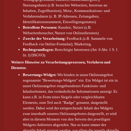
Nutzungsdaten (z.B. besuchte Webseiten, Interesse an
Inhalten, Zugriffszeiten); Meta-, Kommunikations- und
Verfahrensdaten (z. B. IP-Adressen, Zeitangaben,
Identifikationsnummern, Einwilligungsstatus).
Betroffene Personen:
Kunden; Nutzer (z.B.
Webseitenbesucher, Nutzer von Onlinediensten).
Zwecke der Verarbeitung:
Feedback (z.B. Sammeln von
Feedback via Online-Formular); Marketing.
Rechtsgrundlagen:
Berechtigte Interessen (Art. 6 Abs. 1 S. 1
lit. f) DSGVO).
Weitere Hinweise zu Verarbeitungsprozessen, Verfahren und
Diensten:
Bewertungs-Widget:
Wir binden in unser Onlineangebot
sogenannte "Bewertungs-Widgets“ ein. Ein Widget ist ein in
unser Onlineangebot eingebundenes Funktions- und
Inhaltselement, das veränderliche Informationen anzeigt. Es
kann z.B. in Form eines Siegels oder vergleichbaren
Elements, zum Teil auch "Badge" genannt, dargestellt
werden. Dabei wird der entsprechende Inhalt des Widgets
zwar innerhalb unseres Onlineangebotes dargestellt, er wird
aber in diesem Moment von den Servern des jeweiligen
Widgets-Anbieters abgerufen. Nur so kann immer der
aktuelle Inhalt gezeigt werden, vor allem die jeweils aktuelle