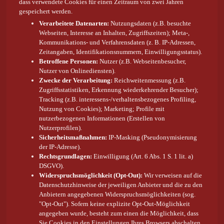
dass verwendete Cookies für einen Zeitraum von zwei Jahren
gespeichert werden.
Verarbeitete Datenarten:
Nutzungsdaten (z.B. besuchte
Webseiten, Interesse an Inhalten, Zugriffszeiten); Meta-,
Kommunikations- und Verfahrensdaten (z. B. IP-Adressen,
Zeitangaben, Identifikationsnummern, Einwilligungsstatus).
Betroffene Personen:
Nutzer (z.B. Webseitenbesucher,
Nutzer von Onlinediensten).
Zwecke der Verarbeitung:
Reichweitenmessung (z.B.
Zugriffsstatistiken, Erkennung wiederkehrender Besucher);
Tracking (z.B. interessens-/verhaltensbezogenes Profiling,
Nutzung von Cookies); Marketing; Profile mit
nutzerbezogenen Informationen (Erstellen von
Nutzerprofilen).
Sicherheitsmaßnahmen:
IP-Masking (Pseudonymisierung
der IP-Adresse).
Rechtsgrundlagen:
Einwilligung (Art. 6 Abs. 1 S. 1 lit. a)
DSGVO).
Widerspruchsmöglichkeit (Opt-Out):
Wir verweisen auf die
Datenschutzhinweise der jeweiligen Anbieter und die zu den
Anbietern angegebenen Widerspruchsmöglichkeiten (sog.
"Opt-Out"). Sofern keine explizite Opt-Out-Möglichkeit
angegeben wurde, besteht zum einen die Möglichkeit, dass
Sie Cookies in den Einstellungen Ihres Browsers abschalten.