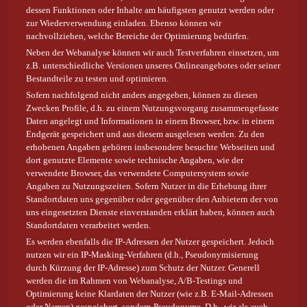
dessen Funktionen oder Inhalte am häufigsten genutzt werden oder
zur Wiederverwendung einladen. Ebenso können wir
nachvollziehen, welche Bereiche der Optimierung bedürfen.
Neben der Webanalyse können wir auch Testverfahren einsetzen, um
z.B. unterschiedliche Versionen unseres Onlineangebotes oder seiner
Bestandteile zu testen und optimieren.
Sofern nachfolgend nicht anders angegeben, können zu diesen
Zwecken Profile, d.h. zu einem Nutzungsvorgang zusammengefasste
Daten angelegt und Informationen in einem Browser, bzw. in einem
Endgerät gespeichert und aus diesem ausgelesen werden. Zu den
erhobenen Angaben gehören insbesondere besuchte Webseiten und
dort genutzte Elemente sowie technische Angaben, wie der
verwendete Browser, das verwendete Computersystem sowie
Angaben zu Nutzungszeiten. Sofern Nutzer in die Erhebung ihrer
Standortdaten uns gegenüber oder gegenüber den Anbietern der von
uns eingesetzten Dienste einverstanden erklärt haben, können auch
Standortdaten verarbeitet werden.
Es werden ebenfalls die IP-Adressen der Nutzer gespeichert. Jedoch
nutzen wir ein IP-Masking-Verfahren (d.h., Pseudonymisierung
durch Kürzung der IP-Adresse) zum Schutz der Nutzer. Generell
werden die im Rahmen von Webanalyse, A/B-Testings und
Optimierung keine Klardaten der Nutzer (wie z.B. E-Mail-Adressen
oder Namen) gespeichert, sondern Pseudonyme. D.h., wir als auch