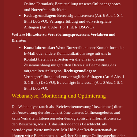
Online-Formular); Bereitstellung unseres Onlineangebotes
und Nutzerfreundlichkeit.
Rechtsgrundlagen:
Berechtigte Interessen (Art. 6 Abs. 1 S. 1
lit. f) DSGVO); Vertragserfüllung und vorvertragliche
Anfragen (Art. 6 Abs. 1 S. 1 lit. b) DSGVO).
Weitere Hinweise zu Verarbeitungsprozessen, Verfahren und
Diensten:
Kontaktformular:
Wenn Nutzer über unser Kontaktformular,
E-Mail oder andere Kommunikationswege mit uns in
Kontakt treten, verarbeiten wir die uns in diesem
Zusammenhang mitgeteilten Daten zur Bearbeitung des
mitgeteilten Anliegens;
Rechtsgrundlagen:
Vertragserfüllung und vorvertragliche Anfragen (Art. 6 Abs. 1
S. 1 lit. b) DSGVO), Berechtigte Interessen (Art. 6 Abs. 1 S. 1
lit. f) DSGVO).
Webanalyse, Monitoring und Optimierung
Die Webanalyse (auch als "Reichweitenmessung" bezeichnet) dient
der Auswertung der Besucherströme unseres Onlineangebotes und
kann Verhalten, Interessen oder demographische Informationen zu
den Besuchern, wie z.B. das Alter oder das Geschlecht, als
pseudonyme Werte umfassen. Mit Hilfe der Reichweitenanalyse
können wir z.B. erkennen, zu welcher Zeit unser Onlineangebot oder