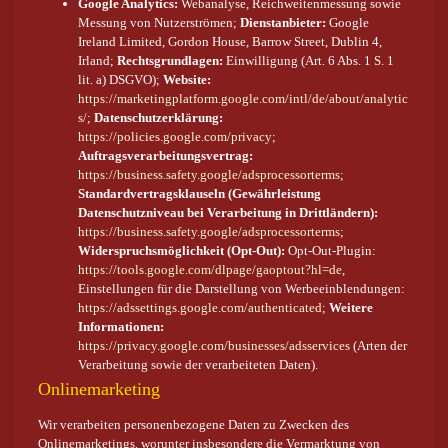
Google Analytics:
Webanalyse, Reichweitenmessung sowie
Messung von Nutzerströmen;
Dienstanbieter:
Google
Ireland Limited, Gordon House, Barrow Street, Dublin 4,
Irland;
Rechtsgrundlagen:
Einwilligung (Art. 6 Abs. 1 S. 1
lit. a) DSGVO);
Website:
https://marketingplatform.google.com/intl/de/about/analytic
s/
;
Datenschutzerklärung:
https://policies.google.com/privacy
;
Auftragsverarbeitungsvertrag:
https://business.safety.google/adsprocessorterms
;
Standardvertragsklauseln (Gewährleistung
Datenschutzniveau bei Verarbeitung in Drittländern):
https://business.safety.google/adsprocessorterms
;
Widerspruchsmöglichkeit (Opt-Out):
Opt-Out-Plugin:
https://tools.google.com/dlpage/gaoptout?hl=de
,
Einstellungen für die Darstellung von Werbeeinblendungen:
https://adssettings.google.com/authenticated
;
Weitere
Informationen:
https://privacy.google.com/businesses/adsservices
(Arten der
Verarbeitung sowie der verarbeiteten Daten).
Onlinemarketing
Wir verarbeiten personenbezogene Daten zu Zwecken des
Onlinemarketings, worunter insbesondere die Vermarktung von