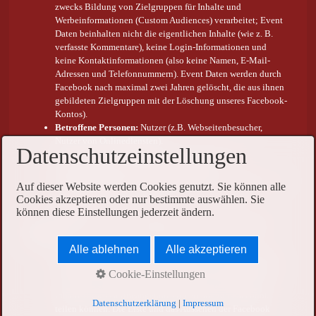
zwecks Bildung von Zielgruppen für Inhalte und
Werbeinformationen (Custom Audiences) verarbeitet; Event
Daten beinhalten nicht die eigentlichen Inhalte (wie z. B.
verfasste Kommentare), keine Login-Informationen und
keine Kontaktinformationen (also keine Namen, E-Mail-
Adressen und Telefonnummern). Event Daten werden durch
Facebook nach maximal zwei Jahren gelöscht, die aus ihnen
gebildeten Zielgruppen mit der Löschung unseres Facebook-
Kontos).
Betroffene Personen:
Nutzer (z.B. Webseitenbesucher,
Nutzer von Onlinediensten).
Datenschutzeinstellungen
Zwecke der Verarbeitung:
Bereitstellung unseres
Onlineangebotes und Nutzerfreundlichkeit.
Rechtsgrundlagen:
Berechtigte Interessen (Art. 6 Abs. 1 S. 1
Auf dieser Website werden Cookies genutzt. Sie können alle
lit. f) DSGVO); Einwilligung (Art. 6 Abs. 1 S. 1 lit. a)
Cookies akzeptieren oder nur bestimmte auswählen. Sie
DSGVO).
können diese Einstellungen jederzeit ändern.
Weitere Hinweise zu Verarbeitungsprozessen, Verfahren und
Diensten:
Alle ablehnen
Alle akzeptieren
Facebook-Plugins und -Inhalte:
Facebook Social Plugins
und Inhalte - Hierzu können z.B. Inhalte wie Bilder, Videos
Cookie-Einstellungen
oder Texte und Schaltflächen gehören, mit denen Nutzer
Inhalte dieses Onlineangebotes innerhalb von Facebook
Datenschutzerklärung
|
Impressum
teilen können. Die Liste und das Aussehen der Facebook