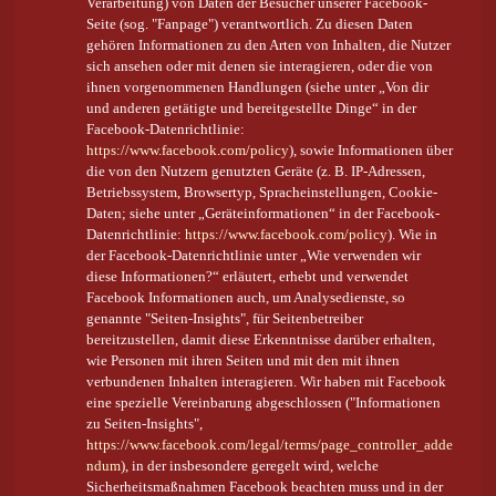
Verarbeitung) von Daten der Besucher unserer Facebook-
Seite (sog. "Fanpage") verantwortlich. Zu diesen Daten
gehören Informationen zu den Arten von Inhalten, die Nutzer
sich ansehen oder mit denen sie interagieren, oder die von
ihnen vorgenommenen Handlungen (siehe unter „Von dir
und anderen getätigte und bereitgestellte Dinge“ in der
Facebook-Datenrichtlinie:
https://www.facebook.com/policy
), sowie Informationen über
die von den Nutzern genutzten Geräte (z. B. IP-Adressen,
Betriebssystem, Browsertyp, Spracheinstellungen, Cookie-
Daten; siehe unter „Geräteinformationen“ in der Facebook-
Datenrichtlinie:
https://www.facebook.com/policy
). Wie in
der Facebook-Datenrichtlinie unter „Wie verwenden wir
diese Informationen?“ erläutert, erhebt und verwendet
Facebook Informationen auch, um Analysedienste, so
genannte "Seiten-Insights", für Seitenbetreiber
bereitzustellen, damit diese Erkenntnisse darüber erhalten,
wie Personen mit ihren Seiten und mit den mit ihnen
verbundenen Inhalten interagieren. Wir haben mit Facebook
eine spezielle Vereinbarung abgeschlossen ("Informationen
zu Seiten-Insights",
https://www.facebook.com/legal/terms/page_controller_adde
ndum
), in der insbesondere geregelt wird, welche
Sicherheitsmaßnahmen Facebook beachten muss und in der