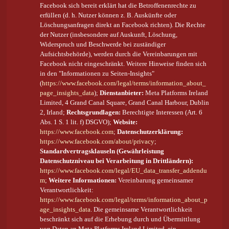
Facebook sich bereit erklärt hat die Betroffenenrechte zu
erfüllen (d. h. Nutzer können z. B. Auskünfte oder
Löschungsanfragen direkt an Facebook richten). Die Rechte
der Nutzer (insbesondere auf Auskunft, Löschung,
Widerspruch und Beschwerde bei zuständiger
Aufsichtsbehörde), werden durch die Vereinbarungen mit
Facebook nicht eingeschränkt. Weitere Hinweise finden sich
in den "Informationen zu Seiten-Insights"
(
https://www.facebook.com/legal/terms/information_about_
page_insights_data
);
Dienstanbieter:
Meta Platforms Ireland
Limited, 4 Grand Canal Square, Grand Canal Harbour, Dublin
2, Irland;
Rechtsgrundlagen:
Berechtigte Interessen (Art. 6
Abs. 1 S. 1 lit. f) DSGVO);
Website:
https://www.facebook.com
;
Datenschutzerklärung:
https://www.facebook.com/about/privacy
;
Standardvertragsklauseln (Gewährleistung
Datenschutzniveau bei Verarbeitung in Drittländern):
https://www.facebook.com/legal/EU_data_transfer_addendu
m
;
Weitere Informationen:
Vereinbarung gemeinsamer
Verantwortlichkeit:
https://www.facebook.com/legal/terms/information_about_p
age_insights_data
. Die gemeinsame Verantwortlichkeit
beschränkt sich auf die Erhebung durch und Übermittlung
von Daten an Meta Platforms Ireland Limited, ein