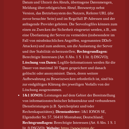
Datum und Uhrzeit des Abrufs, übertragene Datenmengen,
Meldung über erfolgreichen Abruf, Browsertyp nebst
Version, das Betriebssystem des Nutzers, Referrer URL (die
zuvor besuchte Seite) und im Regelfall IP-Adressen und der
anfragende Provider gehören. Die Serverlogfiles können zum
einen zu Zwecken der Sicherheit eingesetzt werden, z.B., um
eine Überlastung der Server zu vermeiden (insbesondere im
Fall von missbräuchlichen Angriffen, sogenannten DDoS-
Attacken) und zum anderen, um die Auslastung der Server
und ihre Stabilität sicherzustellen;
Rechtsgrundlagen:
Berechtigte Interessen (Art. 6 Abs. 1 S. 1 lit. f) DSGVO);
Löschung von Daten:
Logfile-Informationen werden für die
Dauer von maximal 30 Tagen gespeichert und danach
gelöscht oder anonymisiert. Daten, deren weitere
Aufbewahrung zu Beweiszwecken erforderlich ist, sind bis
zur endgültigen Klärung des jeweiligen Vorfalls von der
Löschung ausgenommen.
1&1 IONOS:
Leistungen auf dem Gebiet der Bereitstellung
von informationstechnischer Infrastruktur und verbundenen
Dienstleistungen (z.B. Speicherplatz und/oder
Rechenkapazitäten);
Dienstanbieter:
1&1 IONOS SE,
Elgendorfer Str. 57, 56410 Montabaur, Deutschland;
Rechtsgrundlagen:
Berechtigte Interessen (Art. 6 Abs. 1 S. 1
lit. f) DSGVO);
Website:
https://www.ionos.de
;