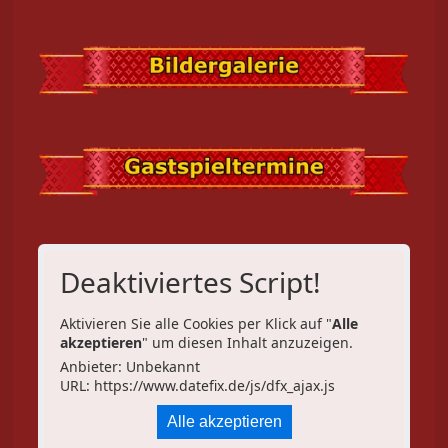
Deaktiviertes Script!
Aktivieren Sie alle Cookies per Klick auf "
Alle
akzeptieren
" um diesen Inhalt anzuzeigen.
Anbieter: Unbekannt
URL:
https://www.datefix.de/js/dfx_ajax.js
Alle akzeptieren