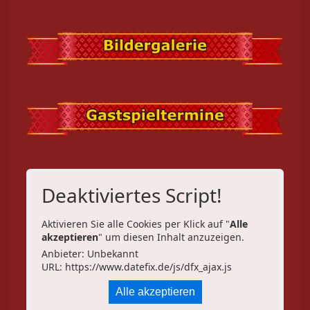
Deaktiviertes Script!
Aktivieren Sie alle Cookies per Klick auf "
Alle
akzeptieren
" um diesen Inhalt anzuzeigen.
Anbieter: Unbekannt
URL:
https://www.datefix.de/js/dfx_ajax.js
Alle akzeptieren