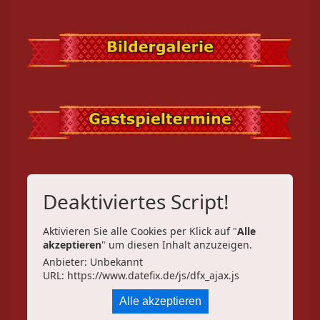
Deaktiviertes Script!
Aktivieren Sie alle Cookies per Klick auf "
Alle
akzeptieren
" um diesen Inhalt anzuzeigen.
Anbieter: Unbekannt
URL:
https://www.datefix.de/js/dfx_ajax.js
Alle akzeptieren