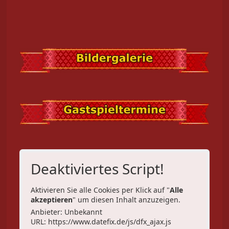
Deaktiviertes Script!
Aktivieren Sie alle Cookies per Klick auf "
Alle
akzeptieren
" um diesen Inhalt anzuzeigen.
Anbieter: Unbekannt
URL:
https://www.datefix.de/js/dfx_ajax.js