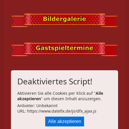
Deaktiviertes Script!
Aktivieren Sie alle Cookies per Klick auf "
Alle
akzeptieren
" um diesen Inhalt anzuzeigen.
Anbieter: Unbekannt
URL:
https://www.datefix.de/js/dfx_ajax.js
Alle akzeptieren