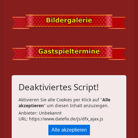
Deaktiviertes Script!
Aktivieren Sie alle Cookies per Klick auf "
Alle
akzeptieren
" um diesen Inhalt anzuzeigen.
Anbieter: Unbekannt
URL:
https://www.datefix.de/js/dfx_ajax.js
Alle akzeptieren